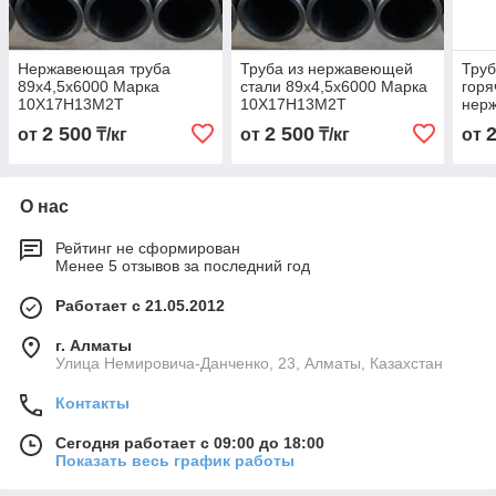
Нержавеющая труба
Труба из нержавеющей
Тру
89х4,5х6000 Марка
стали 89х4,5х6000 Марка
гор
10Х17Н13М2Т
10Х17Н13М2Т
нер
89х4
2 500
2 500
от
₸/кг
от
₸/кг
от
10Х
О нас
Рейтинг не сформирован
Менее 5 отзывов за последний год
Работает с 21.05.2012
г. Алматы
Улица Немировича-Данченко, 23, Алматы, Казахстан
Контакты
Сегодня работает с 09:00 до 18:00
Показать весь график работы