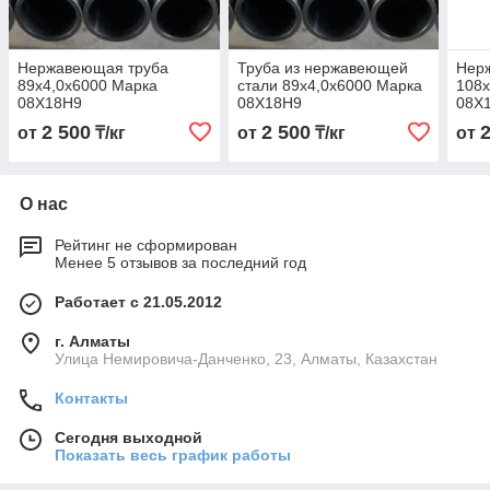
Нержавеющая труба
Труба из нержавеющей
Нер
89х4,0х6000 Марка
стали 89х4,0х6000 Марка
108х
08Х18Н9
08Х18Н9
08Х
2 500
2 500
от
₸/кг
от
₸/кг
от
О нас
Рейтинг не сформирован
Менее 5 отзывов за последний год
Работает с 21.05.2012
г. Алматы
Улица Немировича-Данченко, 23, Алматы, Казахстан
Контакты
Сегодня выходной
Показать весь график работы