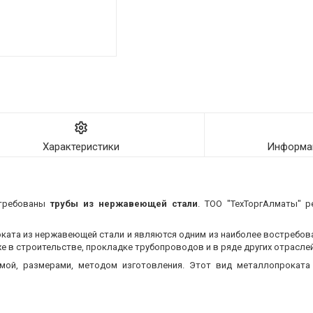
Характеристики
Информац
стребованы
трубы из нержавеющей стали
. ТОО "ТехТоргАлматы" р
оката из нержавеющей стали и являются одним из наиболее востребо
 в строительстве, прокладке трубопроводов и в ряде других отраслей
мой, размерами, методом изготовления.
Этот вид металлопроката 