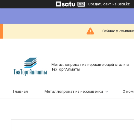
Создать сайт
на Satu.kz
Сейчас у компани
Металлопрокат из нержавеющей стали в
ТехТоргАлматы
Главная
Металлопрокат из нержавейки
О ком