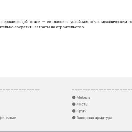
з нержавеющей стали — ее высокая устойчивость к механическим на
ительно сократить затраты на строительство.
_______________
______________________
⚫ Мебель
⚫ Листы
⚫ Круги
офильные
⚫ Запорная арматура