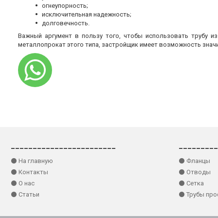
огнеупорность;
исключительная надежность;
долговечность.
Важный аргумент в пользу того, чтобы использовать трубу и
металлопрокат этого типа, застройщик имеет возможность знач
________________________
_________
⚫ На главную
⚫ Фланцы
⚫ Контакты
⚫ Отводы
⚫ О нас
⚫ Сетка
⚫ Статьи
⚫ Трубы пр