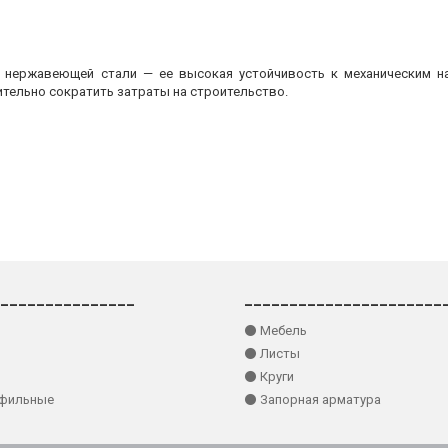
з нержавеющей стали — ее высокая устойчивость к механическим на
ительно сократить затраты на строительство.
_______________
______________________
⚫ Мебель
⚫ Листы
⚫ Круги
офильные
⚫ Запорная арматура