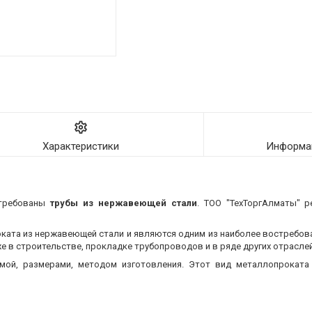
Характеристики
Информац
стребованы
трубы из нержавеющей стали
. ТОО "ТехТоргАлматы" р
оката из нержавеющей стали и являются одним из наиболее востребо
 в строительстве, прокладке трубопроводов и в ряде других отраслей
мой, размерами, методом изготовления.
Этот вид металлопроката 