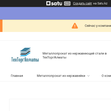
Создать сайт
на Satu.kz
Сейчас у компани
Металлопрокат из нержавеющей стали в
ТехТоргАлматы
Главная
Металлопрокат из нержавейки
О ком