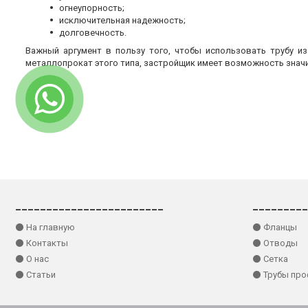
огнеупорность;
исключительная надежность;
долговечность.
Важный аргумент в пользу того, чтобы использовать трубу и
металлопрокат этого типа, застройщик имеет возможность знач
________________________
_________
⚫ На главную
⚫ Фланцы
⚫ Контакты
⚫ Отводы
⚫ О нас
⚫ Сетка
⚫ Статьи
⚫ Трубы пр