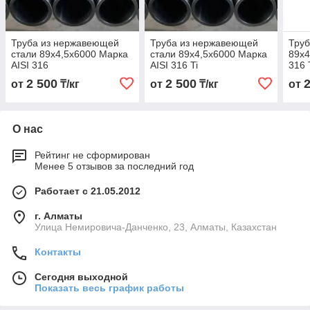
Труба из нержавеющей
Труба из нержавеющей
Труб
стали 89х4,5х6000 Марка
стали 89х4,5х6000 Марка
89х4
AISI 316
AISI 316 Ti
316 
2 500
2 500
от
₸/кг
от
₸/кг
от
О нас
Рейтинг не сформирован
Менее 5 отзывов за последний год
Работает с 21.05.2012
г. Алматы
Улица Немировича-Данченко, 23, Алматы, Казахстан
Контакты
Сегодня выходной
Показать весь график работы