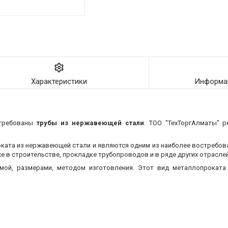
Характеристики
Информац
стребованы
трубы из нержавеющей стали
. ТОО "ТехТоргАлматы" р
оката из нержавеющей стали и являются одним из наиболее востребо
 в строительстве, прокладке трубопроводов и в ряде других отраслей
мой, размерами, методом изготовления.
Этот вид металлопроката 