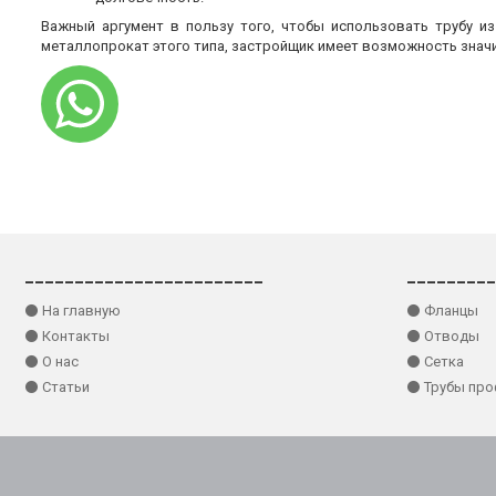
Важный аргумент в пользу того, чтобы использовать трубу и
металлопрокат этого типа, застройщик имеет возможность знач
________________________
_________
⚫ На главную
⚫ Фланцы
⚫ Контакты
⚫ Отводы
⚫ О нас
⚫ Сетка
⚫ Статьи
⚫ Трубы пр