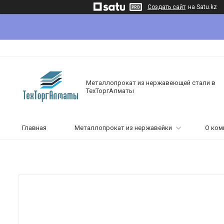
Создать сайт
на Satu.kz
Металлопрокат из нержавеющей стали в
ТехТоргАлматы
Главная
Металлопрокат из нержавейки
О ком