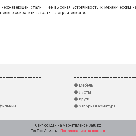
з нержавеющей стали — ее высокая устойчивость к механическим на
ительно сократить затраты на строительство.
_______________
______________________
⚫ Мебель
⚫ Листы
⚫ Круги
офильные
⚫ Запорная арматура
Сайт создан на маркетплейсе
Satu.kz
ТехТоргАлматы |
Пожаловаться на контент