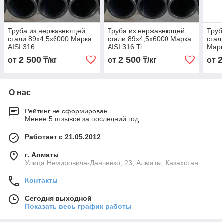
Труба из нержавеющей
Труба из нержавеющей
Тру
стали 89х4,5х6000 Марка
стали 89х4,5х6000 Марка
стал
AISI 316
AISI 316 Ti
Марк
2 500
2 500
от
₸/кг
от
₸/кг
от
О нас
Рейтинг не сформирован
Менее 5 отзывов за последний год
Работает с 21.05.2012
г. Алматы
Улица Немировича-Данченко, 23, Алматы, Казахстан
Контакты
Сегодня выходной
Показать весь график работы