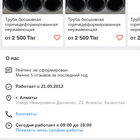
Труба бесшовная
Труба бесшовная
Тру
горячедеформированная
горячедеформированная
гор
нержавеющая
нержавеющая
нер
89х4,5х6000 Марка AISI
89х4,5х6000 Марка AISI
108х
2 500
2 500
от
₸/кг
от
₸/кг
от
316
316 Ti
316 
О нас
Рейтинг не сформирован
Менее 5 отзывов за последний год
Работает с 21.05.2012
г. Алматы
Улица Немировича-Данченко, 23, Алматы, Казахстан
Контакты
Сегодня работает с 09:00 до 18:00
Показать весь график работы