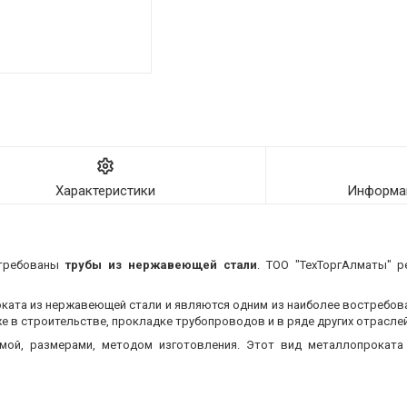
Характеристики
Информац
стребованы
трубы из нержавеющей стали
. ТОО "ТехТоргАлматы" р
оката из нержавеющей стали и являются одним из наиболее востребо
 в строительстве, прокладке трубопроводов и в ряде других отраслей
мой, размерами, методом изготовления.
Этот вид металлопроката 