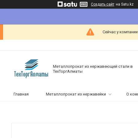
Создать сайт
на Satu.kz
Сейчас у компании
Металлопрокат из нержавеющей стали в
ТехТоргАлматы
Главная
Металлопрокат из нержавейки
О ком