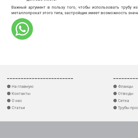
Важный аргумент в пользу того, чтобы использовать трубу и
металлопрокат этого типа, застройщик имеет возможность знач
________________________
_________
⚫ На главную
⚫ Фланцы
⚫ Контакты
⚫ Отводы
⚫ О нас
⚫ Сетка
⚫ Статьи
⚫ Трубы пр