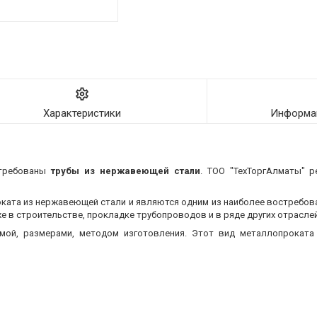
Характеристики
Информац
стребованы
трубы из нержавеющей стали
. ТОО "ТехТоргАлматы" р
оката из нержавеющей стали и являются одним из наиболее востребо
 в строительстве, прокладке трубопроводов и в ряде других отраслей
мой, размерами, методом изготовления.
Этот вид металлопроката 