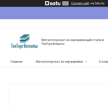
Создать сайт
на Satu.kz
Металлопрокат из нержавеющей стали в
ТехТоргАлматы
Главная
Металлопрокат из нержавейки
О ком