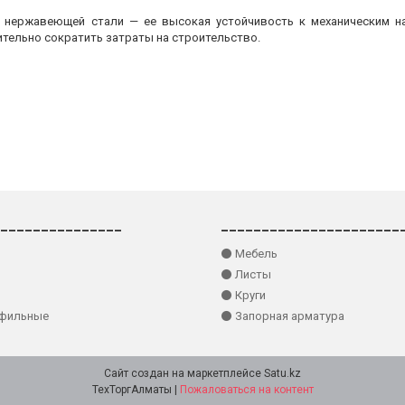
з нержавеющей стали — ее высокая устойчивость к механическим на
ительно сократить затраты на строительство.
_______________
______________________
⚫ Мебель
⚫ Листы
⚫ Круги
офильные
⚫ Запорная арматура
Сайт создан на маркетплейсе
Satu.kz
ТехТоргАлматы |
Пожаловаться на контент