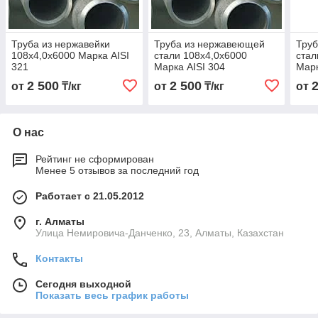
Труба из нержавейки
Труба из нержавеющей
Тру
108х4,0х6000 Марка AISI
стали 108х4,0х6000
стал
321
Марка AISI 304
Марк
2 500
2 500
от
₸/кг
от
₸/кг
от
О нас
Рейтинг не сформирован
Менее 5 отзывов за последний год
Работает с 21.05.2012
г. Алматы
Улица Немировича-Данченко, 23, Алматы, Казахстан
Контакты
Сегодня выходной
Показать весь график работы