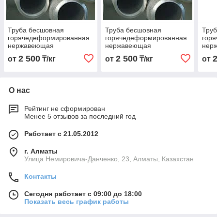
Труба бесшовная
Труба бесшовная
Тру
горячедеформированная
горячедеформированная
гор
нержавеющая
нержавеющая
нер
108х4,5х6000 Марка AISI
108х4,0х6000 Марка AISI
108х
2 500
2 500
от
₸/кг
от
₸/кг
от
304
321
304
О нас
Рейтинг не сформирован
Менее 5 отзывов за последний год
Работает с 21.05.2012
г. Алматы
Улица Немировича-Данченко, 23, Алматы, Казахстан
Контакты
Сегодня работает с 09:00 до 18:00
Показать весь график работы