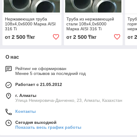
Нержавеющая труба
Труба из нержавеющей
Тру
108х4,0х6000 Марка AISI
стали 108х4,0х6000
гор
316 Ti
Марка AISI 316 Ti
нер
108х
2 500
2 500
от
₸/кг
от
₸/кг
от
316 
О нас
Рейтинг не сформирован
Менее 5 отзывов за последний год
Работает с 21.05.2012
г. Алматы
Улица Немировича-Данченко, 23, Алматы, Казахстан
Контакты
Сегодня выходной
Показать весь график работы