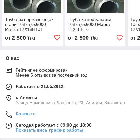
Труба из нержавеющей
Труба из нержавейки
Труб
стали 108х5,0х6000
108х5,0х6000 Марка
108х
Марка 12Х18Н10Т
12Х18Н10Т
12Х
2 500
2 500
от
₸/кг
от
₸/кг
от
О нас
Рейтинг не сформирован
Менее 5 отзывов за последний год
Работает с 21.05.2012
г. Алматы
Улица Немировича-Данченко, 23, Алматы, Казахстан
Контакты
Сегодня работает с 09:00 до 18:00
Показать весь график работы