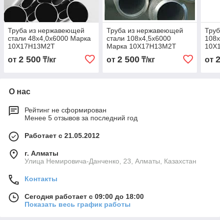
Труба из нержавеющей
Труба из нержавеющей
Труб
стали 48х4,0х6000 Марка
стали 108х4,5х6000
108х
10Х17Н13М2Т
Марка 10Х17Н13М2Т
10Х
2 500
2 500
от
₸/кг
от
₸/кг
от
О нас
Рейтинг не сформирован
Менее 5 отзывов за последний год
Работает с 21.05.2012
г. Алматы
Улица Немировича-Данченко, 23, Алматы, Казахстан
Контакты
Сегодня работает с 09:00 до 18:00
Показать весь график работы