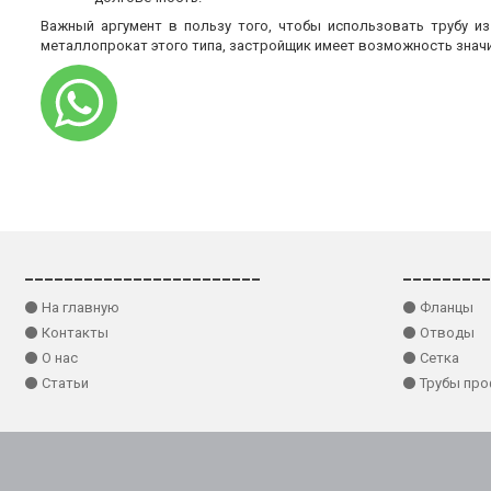
Важный аргумент в пользу того, чтобы использовать трубу и
металлопрокат этого типа, застройщик имеет возможность знач
________________________
_________
⚫ На главную
⚫ Фланцы
⚫ Контакты
⚫ Отводы
⚫ О нас
⚫ Сетка
⚫ Статьи
⚫ Трубы пр