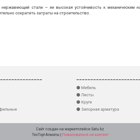
з нержавеющей стали — ее высокая устойчивость к механическим на
ительно сократить затраты на строительство.
_______________
______________________
⚫ Мебель
⚫ Листы
⚫ Круги
офильные
⚫ Запорная арматура
Сайт создан на маркетплейсе
Satu.kz
ТехТоргАлматы |
Пожаловаться на контент