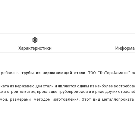
Характеристики
Информац
стребованы
трубы из нержавеющей стали
. ТОО "ТехТоргАлматы" р
оката из нержавеющей стали и являются одним из наиболее востребо
 в строительстве, прокладке трубопроводов и в ряде других отраслей
мой, размерами, методом изготовления.
Этот вид металлопроката 