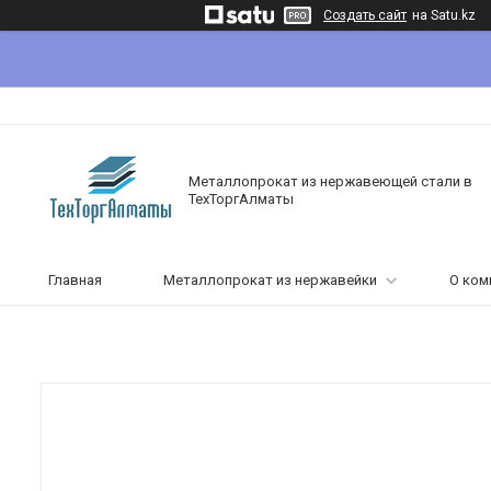
Создать сайт
на Satu.kz
Металлопрокат из нержавеющей стали в
ТехТоргАлматы
Главная
Металлопрокат из нержавейки
О ком