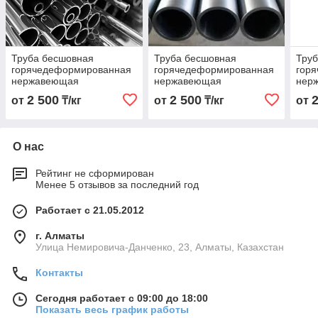
Труба бесшовная
Труба бесшовная
Тру
горячедеформированная
горячедеформированная
гор
нержавеющая
нержавеющая
нер
18х3,0х6000 Марка
89х4,0х6000 Марка
108х
2 500
2 500
от
₸/кг
от
₸/кг
от
03Х17Н14М3
03Х17Н14М3
03Х
О нас
Рейтинг не сформирован
Менее 5 отзывов за последний год
Работает с 21.05.2012
г. Алматы
Улица Немировича-Данченко, 23, Алматы, Казахстан
Контакты
Сегодня работает с 09:00 до 18:00
Показать весь график работы