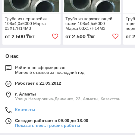
Труба из нержавейки
Труба из нержавеющей
Тру
108х4,0х6000 Марка
стали 108х4,5х6000
гор
03Х17Н14М3
Марка 03Х17Н14М3
нер
108х
2 500
2 500
от
₸/кг
от
₸/кг
от
03Х
О нас
Рейтинг не сформирован
Менее 5 отзывов за последний год
Работает с 21.05.2012
г. Алматы
Улица Немировича-Данченко, 23, Алматы, Казахстан
Контакты
Сегодня работает с 09:00 до 18:00
Показать весь график работы