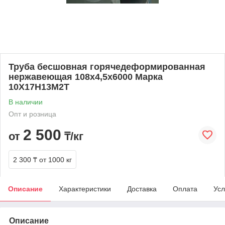
Труба бесшовная горячедеформированная
нержавеющая 108х4,5х6000 Марка
10Х17Н13М2Т
В наличии
Опт и розница
2 500
от
₸/кг
2 300 ₸
от 1000 кг
Описание
Характеристики
Доставка
Оплата
Усл
Описание