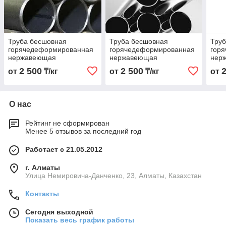
Труба бесшовная
Труба бесшовная
Тру
горячедеформированная
горячедеформированная
гор
нержавеющая
нержавеющая
нер
76х4,0х6000 Марка
48х4,0х6000 Марка
25х2
2 500
2 500
от
₸/кг
от
₸/кг
от
10Х17Н13М2Т
10Х17Н13М2Т
10Х
О нас
Рейтинг не сформирован
Менее 5 отзывов за последний год
Работает с 21.05.2012
г. Алматы
Улица Немировича-Данченко, 23, Алматы, Казахстан
Контакты
Сегодня выходной
Показать весь график работы