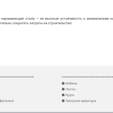
з нержавеющей стали — ее высокая устойчивость к механическим на
ительно сократить затраты на строительство.
_______________
______________________
⚫ Мебель
⚫ Листы
⚫ Круги
офильные
⚫ Запорная арматура