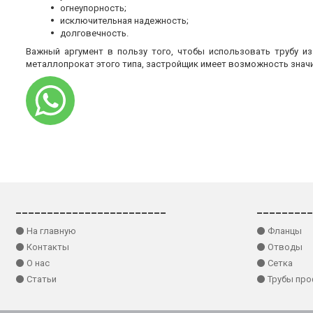
огнеупорность;
исключительная надежность;
долговечность.
Важный аргумент в пользу того, чтобы использовать трубу и
металлопрокат этого типа, застройщик имеет возможность знач
________________________
_________
⚫ На главную
⚫ Фланцы
⚫ Контакты
⚫ Отводы
⚫ О нас
⚫ Сетка
⚫ Статьи
⚫ Трубы пр