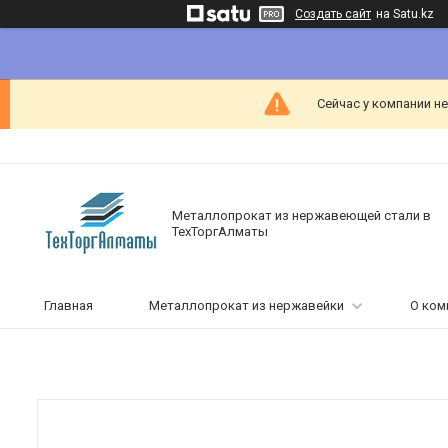
Создать сайт
на Satu.kz
Сейчас у компании н
Металлопрокат из нержавеющей стали в
ТехТоргАлматы
Главная
Металлопрокат из нержавейки
О ком