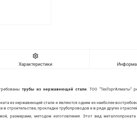
Характеристики
Информац
стребованы
трубы из нержавеющей стали
. ТОО "ТехТоргАлматы" р
оката из нержавеющей стали и являются одним из наиболее востребо
 в строительстве, прокладке трубопроводов и в ряде других отраслей
мой, размерами, методом изготовления.
Этот вид металлопроката 