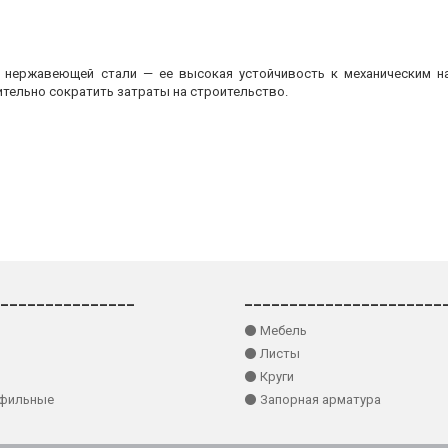
з нержавеющей стали — ее высокая устойчивость к механическим на
ительно сократить затраты на строительство.
_______________
______________________
⚫ Мебель
⚫ Листы
⚫ Круги
офильные
⚫ Запорная арматура