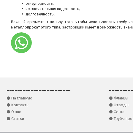
огнеупорность;
исключительная надежность;
долговечность.
Важный аргумент в пользу того, чтобы использовать трубу и
металлопрокат этого типа, застройщик имеет возможность знач
________________________
_________
⚫ На главную
⚫ Фланцы
⚫ Контакты
⚫ Отводы
⚫ О нас
⚫ Сетка
⚫ Статьи
⚫ Трубы пр