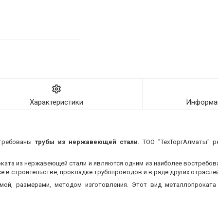
Характеристики
Информац
стребованы
трубы из нержавеющей стали
. ТОО "ТехТоргАлматы" р
оката из нержавеющей стали и являются одним из наиболее востребо
 в строительстве, прокладке трубопроводов и в ряде других отраслей
мой, размерами, методом изготовления.
Этот вид металлопроката 