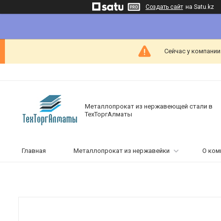
Создать сайт
на Satu.kz
Сейчас у компании
Металлопрокат из нержавеющей стали в
ТехТоргАлматы
Главная
Металлопрокат из нержавейки
О ком