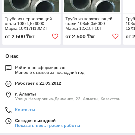
Труба из нержавеющей
Труба из нержавеющей
Труб
стали 108х4,5х6000
стали 108х5,0х6000
108х
Марка 10Х17Н13М2Т
Марка 12Х18Н10Т
12Х
2 500
2 500
от
₸/кг
от
₸/кг
от
О нас
Рейтинг не сформирован
Менее 5 отзывов за последний год
Работает с 21.05.2012
г. Алматы
Улица Немировича-Данченко, 23, Алматы, Казахстан
Контакты
Сегодня выходной
Показать весь график работы