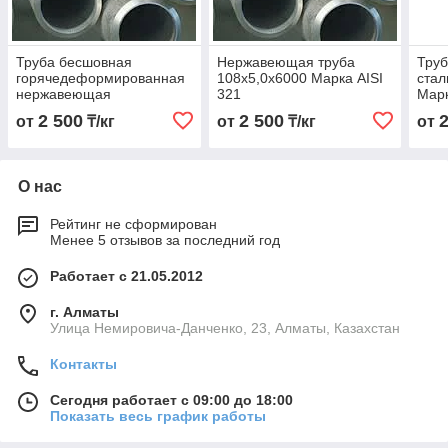
Труба бесшовная
Нержавеющая труба
Тру
горячедеформированная
108х5,0х6000 Марка AISI
стал
нержавеющая
321
Марк
108х4,0х6000 Марка AISI
2 500
2 500
от
₸/кг
от
₸/кг
от
321
О нас
Рейтинг не сформирован
Менее 5 отзывов за последний год
Работает с 21.05.2012
г. Алматы
Улица Немировича-Данченко, 23, Алматы, Казахстан
Контакты
Сегодня работает с 09:00 до 18:00
Показать весь график работы