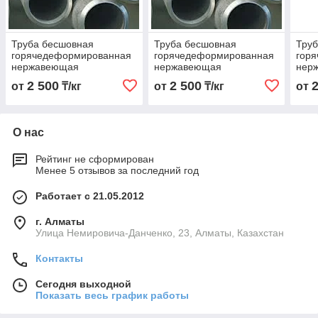
Труба бесшовная
Труба бесшовная
Тру
горячедеформированная
горячедеформированная
гор
нержавеющая
нержавеющая
нер
108х4,5х6000 Марка AISI
108х4,0х6000 Марка AISI
108х
2 500
2 500
от
₸/кг
от
₸/кг
от
304
321
310
О нас
Рейтинг не сформирован
Менее 5 отзывов за последний год
Работает с 21.05.2012
г. Алматы
Улица Немировича-Данченко, 23, Алматы, Казахстан
Контакты
Сегодня выходной
Показать весь график работы