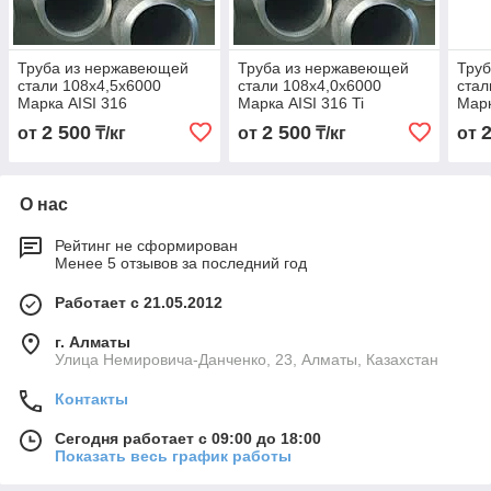
Труба из нержавеющей
Труба из нержавеющей
Тру
стали 108х4,5х6000
стали 108х4,0х6000
стал
Марка AISI 316
Марка AISI 316 Ti
Марк
2 500
2 500
от
₸/кг
от
₸/кг
от
О нас
Рейтинг не сформирован
Менее 5 отзывов за последний год
Работает с 21.05.2012
г. Алматы
Улица Немировича-Данченко, 23, Алматы, Казахстан
Контакты
Сегодня работает с 09:00 до 18:00
Показать весь график работы