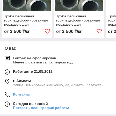
Труба бесшовная
Труба бесшовная
Тру
горячедеформированная
горячедеформированная
гор
нержавеющая
нержавеющая
нер
108х4,0х6000 Марка AISI
159х5,0х6000 Марка AISI
108х
2 500
2 500
от
₸/кг
от
₸/кг
от
316 Ti
316 Ti
316 
О нас
Рейтинг не сформирован
Менее 5 отзывов за последний год
Работает с 21.05.2012
г. Алматы
Улица Немировича-Данченко, 23, Алматы, Казахстан
Контакты
Сегодня выходной
Показать весь график работы