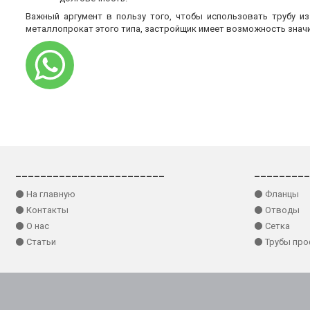
Важный аргумент в пользу того, чтобы использовать трубу и
металлопрокат этого типа, застройщик имеет возможность знач
________________________
_________
⚫ На главную
⚫ Фланцы
⚫ Контакты
⚫ Отводы
⚫ О нас
⚫ Сетка
⚫ Статьи
⚫ Трубы пр