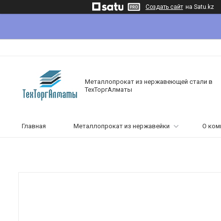
Создать сайт
на Satu.kz
Металлопрокат из нержавеющей стали в
ТехТоргАлматы
Главная
Металлопрокат из нержавейки
О ком