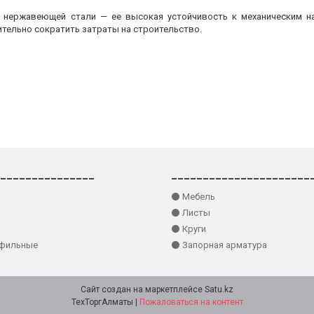
з нержавеющей стали — ее высокая устойчивость к механическим на
ительно сократить затраты на строительство.
_______________
______________________
⚫ Мебель
⚫ Листы
⚫ Круги
офильные
⚫ Запорная арматура
Сайт создан на маркетплейсе
Satu.kz
ТехТоргАлматы |
Пожаловаться на контент