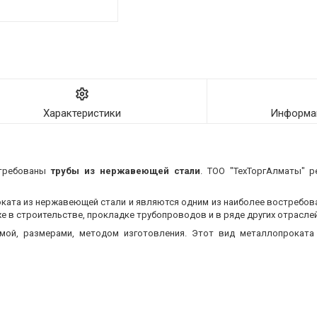
Характеристики
Информац
стребованы
трубы из нержавеющей стали
. ТОО "ТехТоргАлматы" р
оката из нержавеющей стали и являются одним из наиболее востребо
 в строительстве, прокладке трубопроводов и в ряде других отраслей
мой, размерами, методом изготовления.
Этот вид металлопроката 