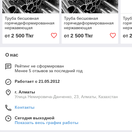
Труба бесшовная
Труба бесшовная
Тру
горячедеформированная
горячедеформированная
гор
нержавеющая
нержавеющая
нер
18х3,0х6000 Марка
16х3,0х6000 Марка
20х2
2 500
2 500
от
₸/кг
от
₸/кг
от
08Х18Н9
08Х18Н9
08Х
О нас
Рейтинг не сформирован
Менее 5 отзывов за последний год
Работает с 21.05.2012
г. Алматы
Улица Немировича-Данченко, 23, Алматы, Казахстан
Контакты
Сегодня выходной
Показать весь график работы