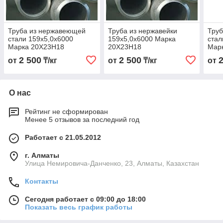
Труба из нержавеющей
Труба из нержавейки
Тру
стали 159х5,0х6000
159х5,0х6000 Марка
стал
Марка 20Х23Н18
20Х23Н18
Мар
2 500
2 500
от
₸/кг
от
₸/кг
от
О нас
Рейтинг не сформирован
Менее 5 отзывов за последний год
Работает с 21.05.2012
г. Алматы
Улица Немировича-Данченко, 23, Алматы, Казахстан
Контакты
Сегодня работает с 09:00 до 18:00
Показать весь график работы