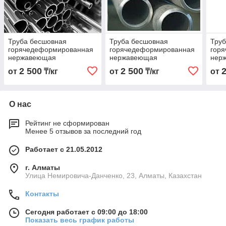
Труба бесшовная
Труба бесшовная
Тру
горячедеформированная
горячедеформированная
гор
нержавеющая
нержавеющая
нер
14х2,0х6000 Марка
108х4,5х6000 Марка
159х
2 500
2 500
от
₸/кг
от
₸/кг
от
08Х17Н13М2
10Х17Н13М2Т
08Х
О нас
Рейтинг не сформирован
Менее 5 отзывов за последний год
Работает с 21.05.2012
г. Алматы
Улица Немировича-Данченко, 23, Алматы, Казахстан
Контакты
Сегодня работает с 09:00 до 18:00
Показать весь график работы