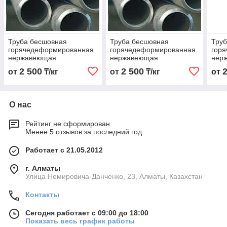
Труба бесшовная
Труба бесшовная
Тру
горячедеформированная
горячедеформированная
гор
нержавеющая
нержавеющая
нер
108х4,0х6000 Марка
159х5,0х6000 Марка
16х3
2 500
2 500
от
₸/кг
от
₸/кг
от
03Х17Н14М3
03Х17Н14М3
03Х
О нас
Рейтинг не сформирован
Менее 5 отзывов за последний год
Работает с 21.05.2012
г. Алматы
Улица Немировича-Данченко, 23, Алматы, Казахстан
Контакты
Сегодня работает с 09:00 до 18:00
Показать весь график работы