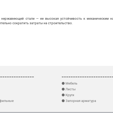
з нержавеющей стали — ее высокая устойчивость к механическим на
ительно сократить затраты на строительство.
_______________
______________________
⚫ Мебель
⚫ Листы
⚫ Круги
офильные
⚫ Запорная арматура