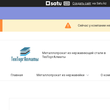
Создать сайт
на Satu.kz
Сейчас у компании н
Металлопрокат из нержавеющей стали в
ТехТоргАлматы
Главная
Металлопрокат из нержавейки
О ком