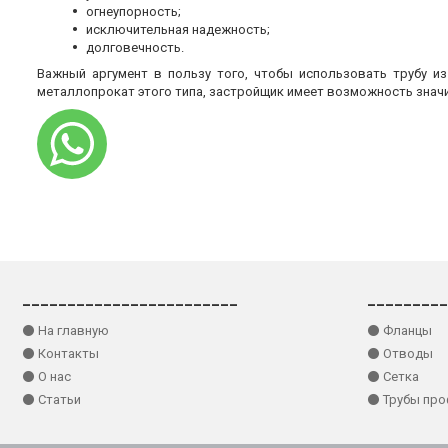
огнеупорность;
исключительная надежность;
долговечность.
Важный аргумент в пользу того, чтобы использовать трубу и
металлопрокат этого типа, застройщик имеет возможность знач
________________________
_________
⚫ На главную
⚫ Фланцы
⚫ Контакты
⚫ Отводы
⚫ О нас
⚫ Сетка
⚫ Статьи
⚫ Трубы пр