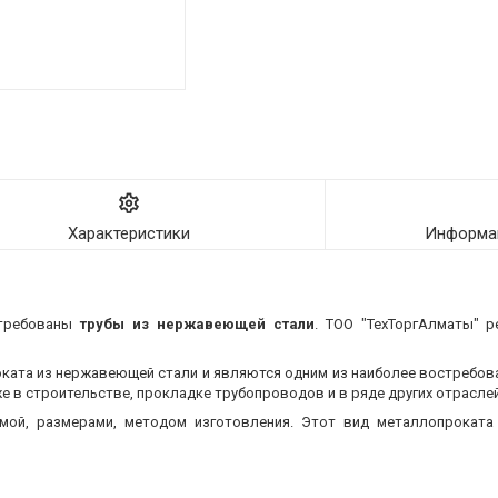
Характеристики
Информац
стребованы
трубы из нержавеющей стали
. ТОО "ТехТоргАлматы" р
оката из нержавеющей стали и являются одним из наиболее востребо
 в строительстве, прокладке трубопроводов и в ряде других отраслей
мой, размерами, методом изготовления.
Этот вид металлопроката 