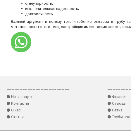
огнеупорность;
исключительная надежность;
долговечность.
Важный аргумент в пользу того, чтобы использовать трубу и
металлопрокат этого типа, застройщик имеет возможность знач
________________________
_________
⚫ На главную
⚫ Фланцы
⚫ Контакты
⚫ Отводы
⚫ О нас
⚫ Сетка
⚫ Статьи
⚫ Трубы пр