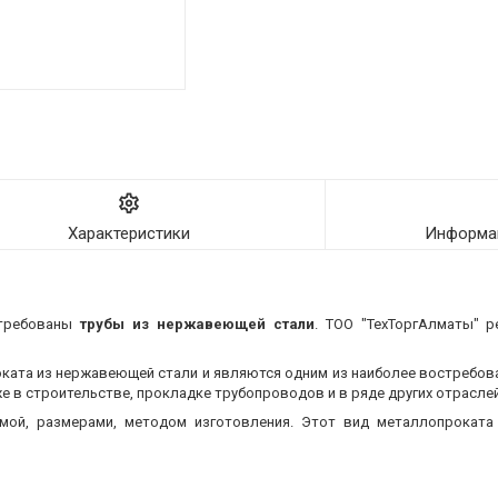
Характеристики
Информац
стребованы
трубы из нержавеющей стали
. ТОО "ТехТоргАлматы" р
оката из нержавеющей стали и являются одним из наиболее востребо
 в строительстве, прокладке трубопроводов и в ряде других отраслей
мой, размерами, методом изготовления.
Этот вид металлопроката 