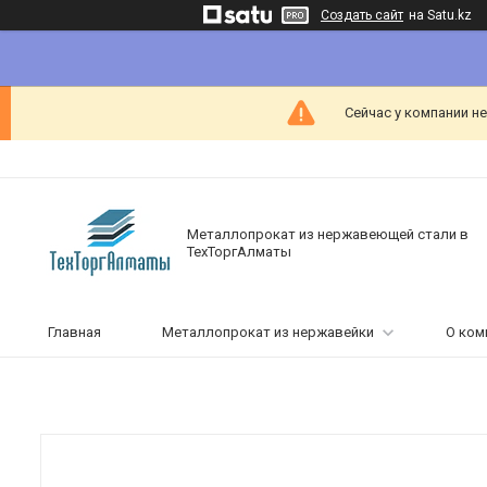
Создать сайт
на Satu.kz
Сейчас у компании н
Металлопрокат из нержавеющей стали в
ТехТоргАлматы
Главная
Металлопрокат из нержавейки
О ком