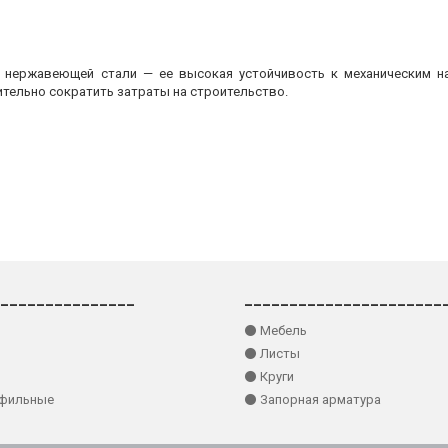
з нержавеющей стали — ее высокая устойчивость к механическим на
ительно сократить затраты на строительство.
_______________
______________________
⚫ Мебель
⚫ Листы
⚫ Круги
офильные
⚫ Запорная арматура