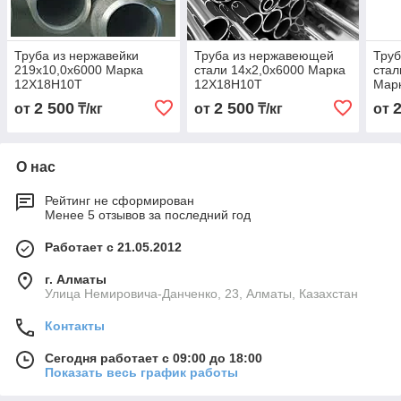
Труба из нержавейки
Труба из нержавеющей
Тру
219х10,0х6000 Марка
стали 14х2,0х6000 Марка
стал
12Х18Н10Т
12Х18Н10Т
Мар
2 500
2 500
от
₸/кг
от
₸/кг
от
О нас
Рейтинг не сформирован
Менее 5 отзывов за последний год
Работает с 21.05.2012
г. Алматы
Улица Немировича-Данченко, 23, Алматы, Казахстан
Контакты
Сегодня работает с 09:00 до 18:00
Показать весь график работы