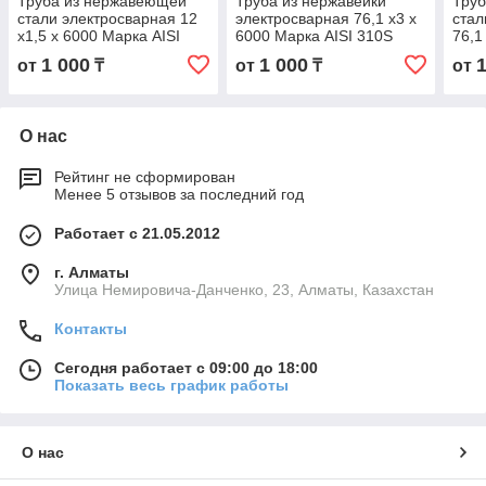
Труба из нержавеющей
Труба из нержавейки
Тру
стали электросварная 12
электросварная 76,1 х3 х
стал
х1,5 х 6000 Марка AISI
6000 Марка AISI 310S
76,1
310S
310
1 000
1 000
от
₸
от
₸
от
О нас
Рейтинг не сформирован
Менее 5 отзывов за последний год
Работает с 21.05.2012
г. Алматы
Улица Немировича-Данченко, 23, Алматы, Казахстан
Контакты
Сегодня работает с 09:00 до 18:00
Показать весь график работы
О нас