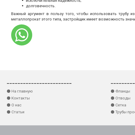
исключительная надежность;
долговечность.
Важный аргумент в пользу того, чтобы использовать трубу и
металлопрокат этого типа, застройщик имеет возможность знач
________________________
_________
⚫ На главную
⚫ Фланцы
⚫ Контакты
⚫ Отводы
⚫ О нас
⚫ Сетка
⚫ Статьи
⚫ Трубы пр