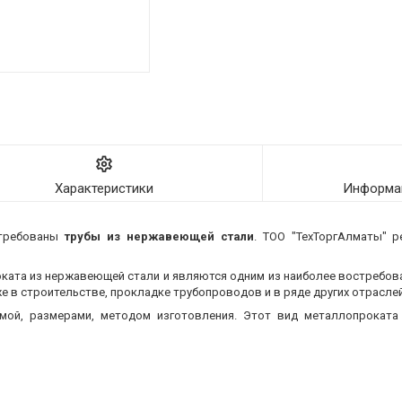
Характеристики
Информац
стребованы
трубы из нержавеющей стали
. ТОО "ТехТоргАлматы" р
оката из нержавеющей стали и являются одним из наиболее востребо
 в строительстве, прокладке трубопроводов и в ряде других отраслей
мой, размерами, методом изготовления.
Этот вид металлопроката 