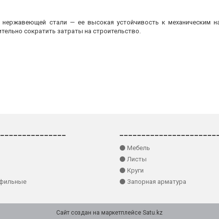
з нержавеющей стали — ее высокая устойчивость к механическим на
ительно сократить затраты на строительство.
_______________
______________________
⚫ Мебель
⚫ Листы
⚫ Круги
офильные
⚫ Запорная арматура
Сайт создан на маркетплейсе
Satu.kz