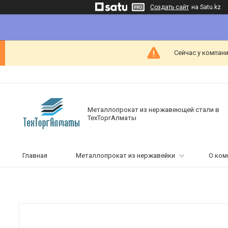
Создать сайт
на Satu.kz
Сейчас у компани
Металлопрокат из нержавеющей стали в
ТехТоргАлматы
Главная
Металлопрокат из нержавейки
О ком