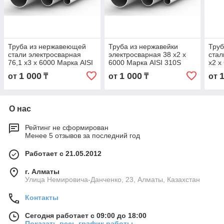
Труба из нержавеющей
Труба из нержавейки
Тру
стали электросварная
электросварная 38 х2 х
стал
76,1 х3 х 6000 Марка AISI
6000 Марка AISI 310S
х2 х
310S
1 000
1 000
от
₸
от
₸
от
О нас
Рейтинг не сформирован
Менее 5 отзывов за последний год
Работает с 21.05.2012
г. Алматы
Улица Немировича-Данченко, 23, Алматы, Казахстан
Контакты
Сегодня работает с 09:00 до 18:00
Показать весь график работы