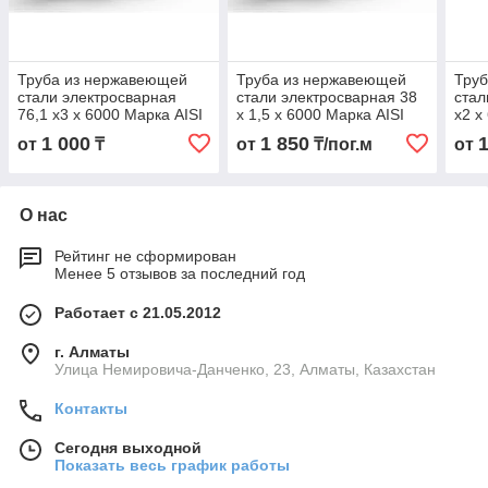
Труба из нержавеющей
Труба из нержавеющей
Тру
стали электросварная
стали электросварная 38
стал
76,1 х3 х 6000 Марка AISI
х 1,5 х 6000 Марка AISI
х2 х
304
316 L
1 000
1 850
от
₸
от
₸/пог.м
от
О нас
Рейтинг не сформирован
Менее 5 отзывов за последний год
Работает с 21.05.2012
г. Алматы
Улица Немировича-Данченко, 23, Алматы, Казахстан
Контакты
Сегодня выходной
Показать весь график работы