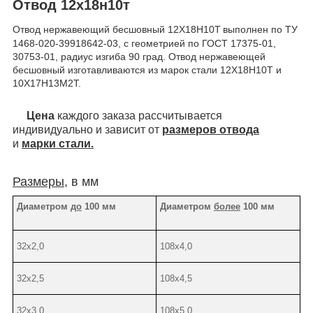
Отвод 12х18н10т
Отвод нержавеющий бесшовный 12Х18Н10Т
выполнен по ТУ
1468-020-39918642-03, с геометрией по ГОСТ 17375-01,
30753-01, радиус изгиба 90 град. Отвод нержавеющей
бесшовный изготавливаются из марок стали 12Х18Н10Т и
10Х17Н13М2Т.
Цена
каждого заказа рассчитывается
индивидуально и зависит от
размеров отвода
и
марки стали.
Размеры
, в мм
Диаметром
до
100 мм
Диаметром
более
100 мм
32х2,0
108х4,0
32х2,5
108х4,5
32х3,0
108х5,0