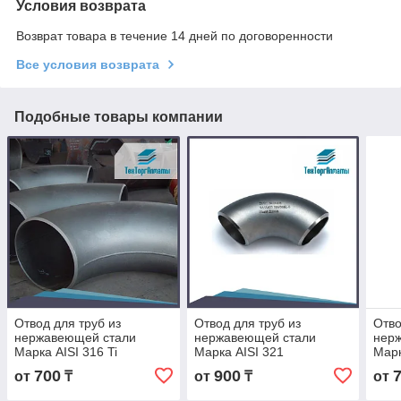
Условия возврата
Возврат товара в течение 14 дней по договоренности
Все условия возврата
Подобные товары компании
Отвод для труб из
Отвод для труб из
Отво
нержавеющей стали
нержавеющей стали
нер
Марка AISI 316 Ti
Марка AISI 321
Марк
700
900
от
₸
от
₸
от