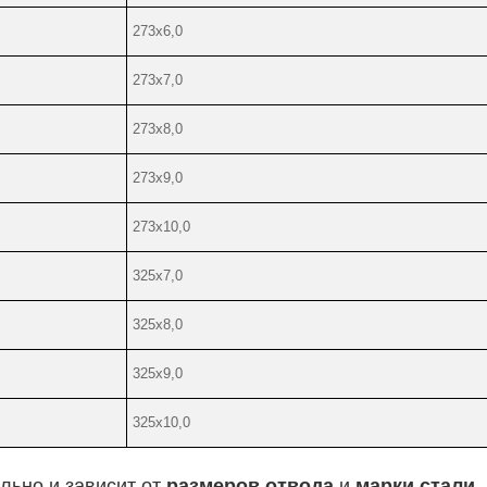
273х6,0
273х7,0
273х8,0
273х9,0
273х10,0
325х7,0
325х8,0
325х9,0
325х10,0
льно и зависит от
размеров отвода
и
марки стали.