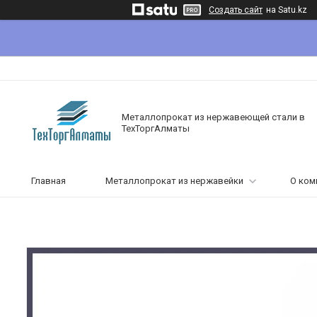
Создать сайт
на Satu.kz
Металлопрокат из нержавеющей стали в
ТехТоргАлматы
Главная
Металлопрокат из нержавейки
О ком