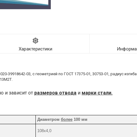
Характеристики
Информац
020-39918642-03, с геометрией по ГОСТ 17375-01, 30753-01, радиус изги
13М2Т.
о и зависит от
размеров отвода
и
марки стали.
Диаметром
более
100 мм
108х4,0