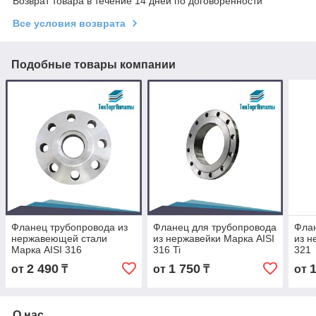
Возврат товара в течение 14 дней по договоренности
Все условия возврата
Подобные товары компании
Фланец трубопровода из
Фланец для трубопровода
Флан
нержавеющей стали
из нержавейки Марка AISI
из н
Марка AISI 316
316 Ti
321
2 490
1 750
от
₸
от
₸
от
О нас