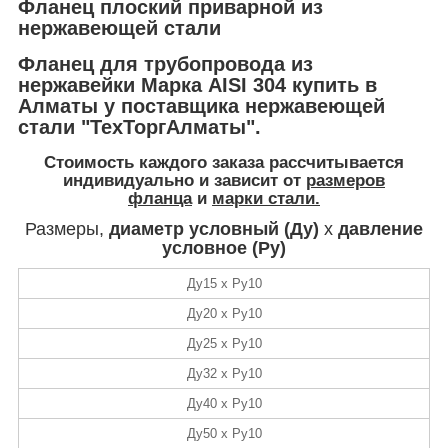
Фланец плоский приварной из
нержавеющей стали
Фланец для трубопровода из
нержавейки Марка AISI 304 купить в
Алматы у поставщика нержавеющей
стали "ТехТоргАлматы".
Стоимость
каждого заказа рассчитывается
индивидуально и зависит от
размеров
фланца
и
марки стали.
Размеры,
диаметр условный (Ду)
х
давление
условное (Ру)
Ду15 х Ру10
Ду20 х Ру10
Ду25 х Ру10
Ду32 х Ру10
Ду40 х Ру10
Ду50 х Ру10