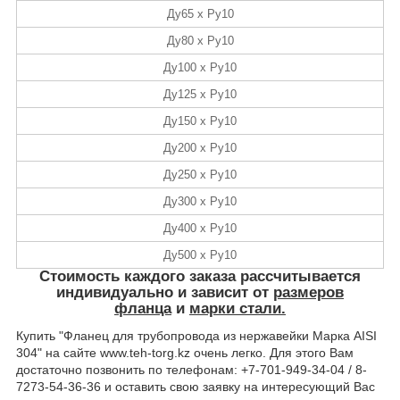
Ду65 х Ру10
Ду80 х Ру10
Ду100 х Ру10
Ду125 х Ру10
Ду150 х Ру10
Ду200 х Ру10
Ду250 х Ру10
Ду300 х Ру10
Ду400 х Ру10
Ду500 х Ру10
Стоимость
каждого заказа рассчитывается
индивидуально и зависит от
размеров
фланца
и
марки стали.
Купить "Фланец для трубопровода из нержавейки Марка AISI
304" на сайте www.teh-torg.kz очень легко. Для этого Вам
достаточно позвонить по телефонам: +7-701-949-34-04 / 8-
7273-54-36-36 и оставить свою заявку на интересующий Вас