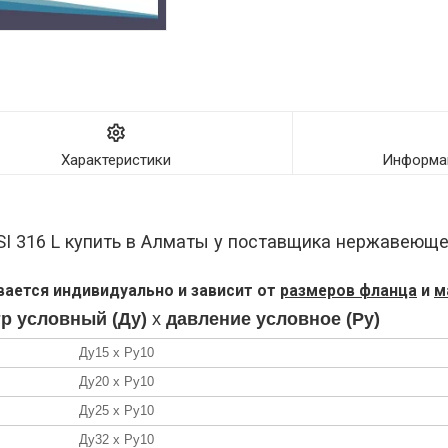
Характеристики
Информац
I 316 L купить в Алматы у поставщика нержавеюще
ается индивидуально и зависит от
размеров фланца
и
м
р условный (Ду)
х
давление условное (Ру)
Ду15 х Ру10
Ду20 х Ру10
Ду25 х Ру10
Ду32 х Ру10