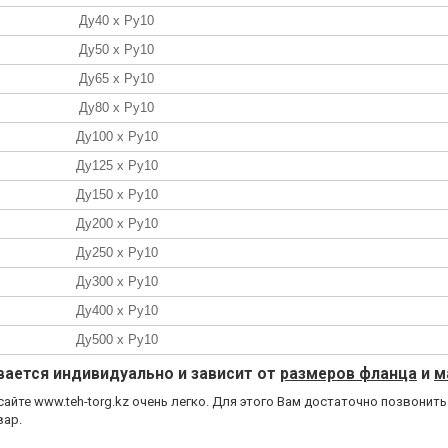
Ду40 х Ру10
Ду50 х Ру10
Ду65 х Ру10
Ду80 х Ру10
Ду100 х Ру10
Ду125 х Ру10
Ду150 х Ру10
Ду200 х Ру10
Ду250 х Ру10
Ду300 х Ру10
Ду400 х Ру10
Ду500 х Ру10
ается индивидуально и зависит от
размеров фланца
и
м
айте www.teh-torg.kz очень легко. Для этого Вам достаточно позвонить 
вар.