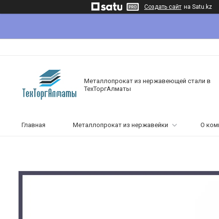
Создать сайт
на Satu.kz
Металлопрокат из нержавеющей стали в
ТехТоргАлматы
Главная
Металлопрокат из нержавейки
О ком