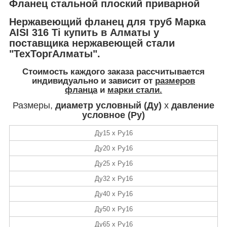
Фланец стальной плоский приварной
Нержавеющий фланец для труб Марка
AISI 316 Ti купить в Алматы у
поставщика нержавеющей стали
"ТехТоргАлматы".
Стоимость
каждого заказа рассчитывается
индивидуально и зависит от
размеров
фланца
и
марки стали.
Размеры,
диаметр условный (Ду)
х
давление
условное (Ру)
Ду15 х Ру16
Ду20 х Ру16
Ду25 х Ру16
Ду32 х Ру16
Ду40 х Ру16
Ду50 х Ру16
Ду65 х Ру16