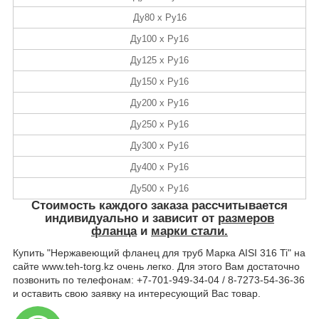
Ду80 х Ру16
Ду100 х Ру16
Ду125 х Ру16
Ду150 х Ру16
Ду200 х Ру16
Ду250 х Ру16
Ду300 х Ру16
Ду400 х Ру16
Ду500 х Ру16
Стоимость
каждого заказа рассчитывается
индивидуально и зависит от
размеров
фланца
и
марки стали.
Купить "Нержавеющий фланец для труб Марка AISI 316 Ti" на
сайте www.teh-torg.kz очень легко. Для этого Вам достаточно
позвонить по телефонам: +7-701-949-34-04 / 8-7273-54-36-36
и оставить свою заявку на интересующий Вас товар.