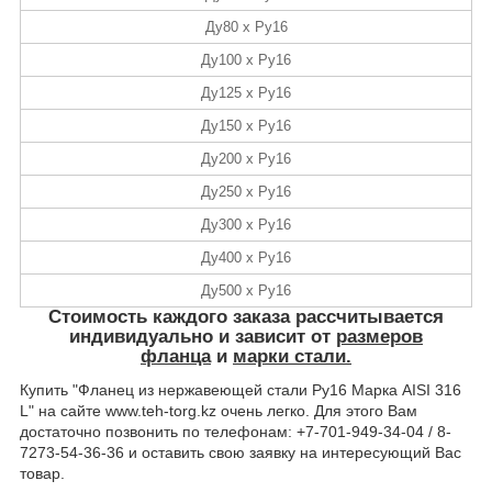
Ду80 х Ру16
Ду100 х Ру16
Ду125 х Ру16
Ду150 х Ру16
Ду200 х Ру16
Ду250 х Ру16
Ду300 х Ру16
Ду400 х Ру16
Ду500 х Ру16
Стоимость
каждого заказа рассчитывается
индивидуально и зависит от
размеров
фланца
и
марки стали.
Купить "Фланец из нержавеющей стали Ру16 Марка AISI 316
L" на сайте www.teh-torg.kz очень легко. Для этого Вам
достаточно позвонить по телефонам: +7-701-949-34-04 / 8-
7273-54-36-36 и оставить свою заявку на интересующий Вас
товар.