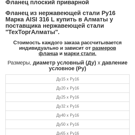
Фланец плоский приварной
Фланец из нержавеющей стали Ру16
Марка AISI 316 L купить в Алматы у
поставщика нержавеющей стали
"ТехТоргАлматы".
Стоимость
каждого заказа рассчитывается
индивидуально и зависит от
размеров
фланца
и
марки стали.
Размеры,
диаметр условный (Ду)
х
давление
условное (Ру)
Ду15 х Ру16
Ду20 х Ру16
Ду25 х Ру16
Ду32 х Ру16
Ду40 х Ру16
Ду50 х Ру16
Ду65 х Ру16