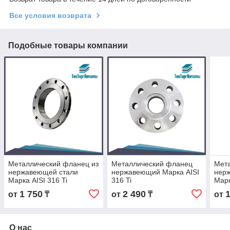
Все условия возврата
Подобные товары компании
Металлический фланец из
Металлический фланец
Мета
нержавеющей стали
нержавеющий Марка AISI
нер
Марка AISI 316 Ti
316 Ti
Марк
1 750
2 490
от
₸
от
₸
от
О нас