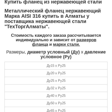
Купить фланец из нержавеющей стали
Металлический фланец нержавеющий
Марка AISI 316 купить в Алматы у
поставщика нержавеющей стали
"ТехТоргАлматы".
Стоимость
каждого заказа рассчитывается
индивидуально и зависит от
размеров
фланца
и
марки стали.
Размеры,
диаметр условный (Ду)
х
давление
условное (Ру)
Ду15 х Ру25
Ду20 х Ру25
Ду25 х Ру25
Ду32 х Ру25
Ду40 х Ру25
Ду50 х Ру25
Ду65 х Ру25