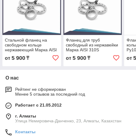
Стальной фланец на
Фланец для труб
Фла
свободном кольце
свободный из нержавейки
кол
нержавеющий Марка AISI
Марка AISI 310S
Ру10
310S
5 900
5 900
от
₸
от
₸
от
О нас
Рейтинг не сформирован
Менее 5 отзывов за последний год
Работает с 21.05.2012
г. Алматы
Улица Немировича-Данченко, 23, Алматы, Казахстан
Контакты