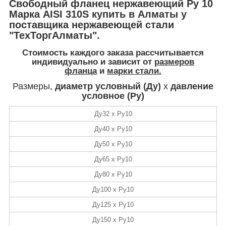
Свободный фланец нержавеющий Ру 10
Марка AISI 310S купить в Алматы у
поставщика нержавеющей стали
"ТехТоргАлматы".
Стоимость
каждого заказа рассчитывается
индивидуально и зависит от
размеров
фланца
и
марки стали.
Размеры,
диаметр условный (Ду)
х
давление
условное (Ру)
Ду32 х Ру10
Ду40 х Ру10
Ду50 х Ру10
Ду65 х Ру10
Ду80 х Ру10
Ду100 х Ру10
Ду125 х Ру10
Ду150 х Ру10