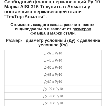
Свободный фланец нержавеющий Ру 10
Марка AISI 316 Ti купить в Алматы у
поставщика нержавеющей стали
"ТехТоргАлматы".
Стоимость
каждого заказа рассчитывается
индивидуально и зависит от
размеров
фланца
и
марки стали.
Размеры,
диаметр условный (Ду)
х
давление
условное (Ру)
Ду32 х Ру10
Ду40 х Ру10
Ду50 х Ру10
Ду65 х Ру10
Ду80 х Ру10
Ду100 х Ру10
Ду125 х Ру10
Ду150 х Ру10