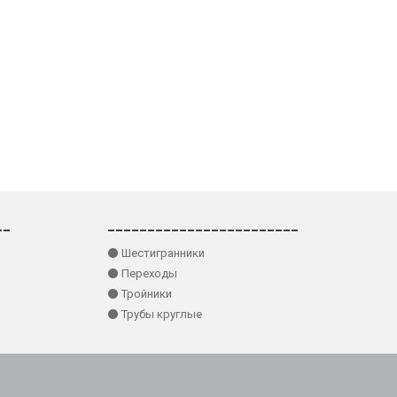
__
________________________
⚫ Шестигранники
⚫ Переходы
⚫ Тройники
⚫ Трубы круглые