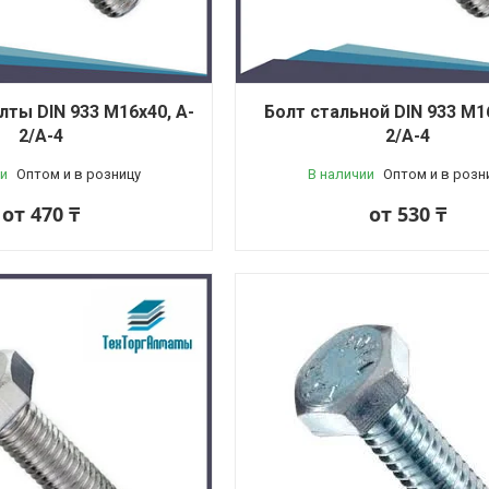
ты DIN 933 М16x40, A-
Болт стальной DIN 933 М16
2/A-4
2/A-4
и
Оптом и в розницу
В наличии
Оптом и в розн
от 470 ₸
от 530 ₸