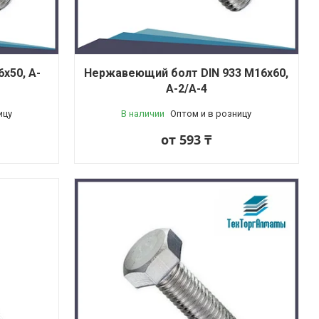
x50, A-
Нержавеющий болт DIN 933 М16x60,
A-2/A-4
ицу
В наличии
Оптом и в розницу
от 593 ₸