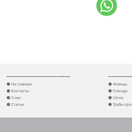
________________________
_________
⚫ На главную
⚫ Фланцы
⚫ Контакты
⚫ Отводы
⚫ О нас
⚫ Сетка
⚫ Статьи
⚫ Трубы пр