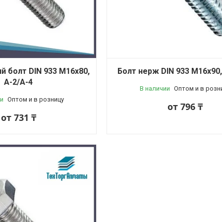
 болт DIN 933 М16x80,
Болт нерж DIN 933 М16x90,
A-2/A-4
В наличии
Оптом и в розн
и
Оптом и в розницу
от 796 ₸
от 731 ₸