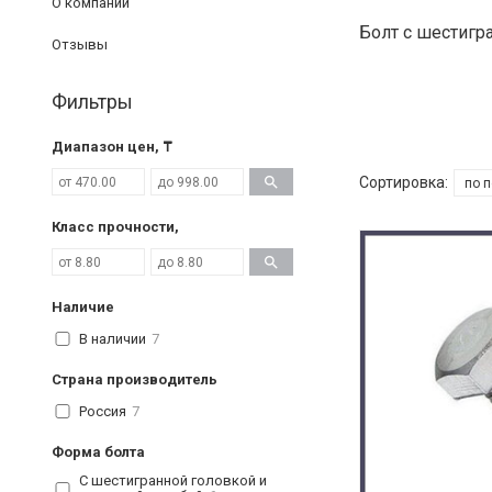
О компании
Болт с шестигра
Отзывы
Фильтры
Диапазон цен, ₸
Класс прочности,
Наличие
В наличии
7
Страна производитель
Россия
7
Форма болта
С шестигранной головкой и