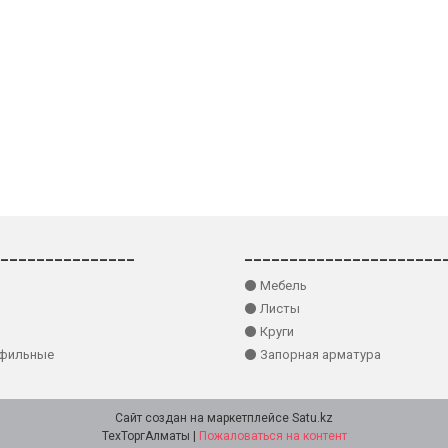
_______________
______________________
⚫ Мебель
⚫ Листы
⚫ Круги
офильные
⚫ Запорная арматура
Сайт создан на маркетплейсе
Satu.kz
ТехТоргАлматы |
Пожаловаться на контент