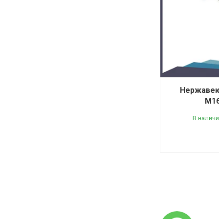
Нержавею
М16
В наличи